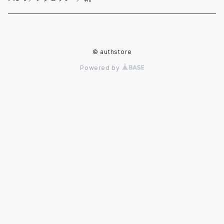
春夏物
ダウンジャケット
スーツ
デニムパンツ
© authstore
秋冬物
春夏物
ライダースジャケット
その他ジャケット
スラックス
Powered by
秋冬物
春夏物
チノ・カーゴパンツ
秋冬物
その他パンツ
腕時計
レザーシューズ
スニーカー