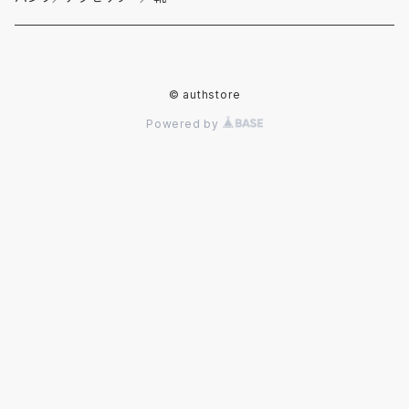
春夏物
ダウンジャケット
スーツ
デニムパンツ
© authstore
秋冬物
春夏物
ライダースジャケット
その他ジャケット
スラックス
Powered by
秋冬物
春夏物
チノ・カーゴパンツ
秋冬物
その他パンツ
腕時計
レザーシューズ
スニーカー